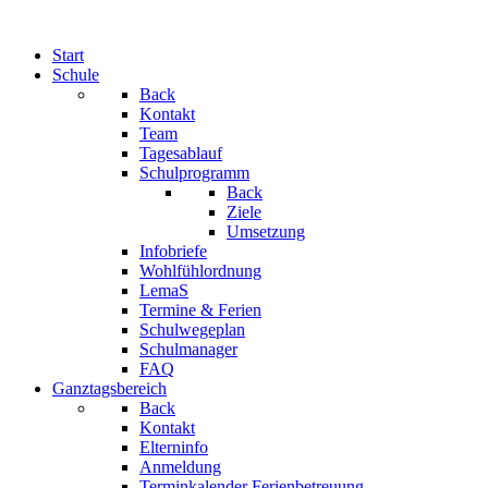
Start
Schule
Back
Kontakt
Team
Tagesablauf
Schulprogramm
Back
Ziele
Umsetzung
Infobriefe
Wohlfühlordnung
LemaS
Termine & Ferien
Schulwegeplan
Schulmanager
FAQ
Ganztagsbereich
Back
Kontakt
Elterninfo
Anmeldung
Terminkalender Ferienbetreuung