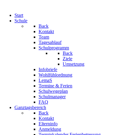
Start
Schule
Back
Kontakt
Team
Tagesablauf
Schulprogramm
Back
Ziele
Umsetzung
Infobriefe
Wohlfühlordnung
LemaS
Termine & Ferien
Schulwegeplan
Schulmanager
FAQ
Ganztagsbereich
Back
Kontakt
Elterninfo
Anmeldung
Terminkalender Ferienbetreuung