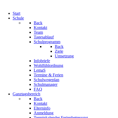
Start
Schule
Back
Kontakt
Team
Tagesablauf
Schulprogramm
Back
Ziele
Umsetzung
Infobriefe
Wohlfühlordnung
LemaS
Termine & Ferien
Schulwegeplan
Schulmanager
FAQ
Ganztagsbereich
Back
Kontakt
Elterninfo
Anmeldung
Terminkalender Ferienbetreuung